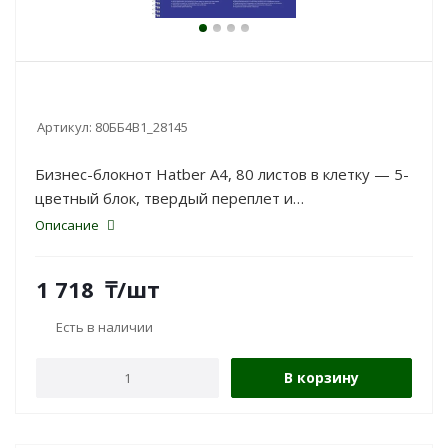
Артикул:
80ББ4В1_28145
Бизнес-блокнот Hatber А4, 80 листов в клетку — 5-
цветный блок, твердый переплет и
ламинированная обложка. Для работы и учебы.
Описание
1 718
₸
/шт
Есть в наличии
В корзину