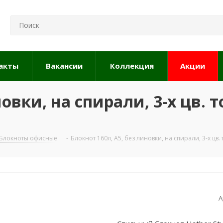
акты
Вакансии
Коллекция
Акции
овки, на спирали, 3-х цв. т
Блокноты офисные
-
Блокнот 160л, А5, без линовки, на спирали, 3-х цв. 
А