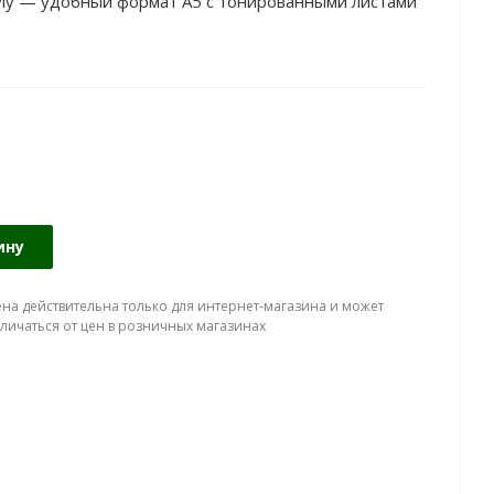
yly — удобный формат А5 с тонированными листами
ину
ена действительна только для интернет-магазина и может
тличаться от цен в розничных магазинах