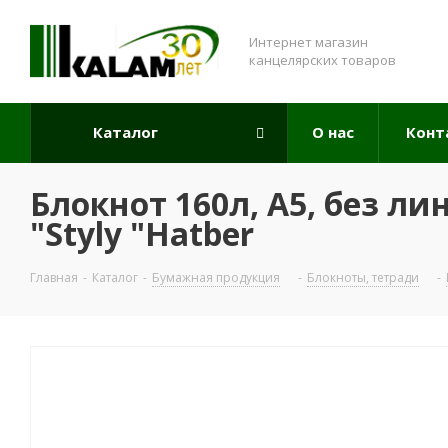
Интернет магазин
канцелярских товаров
Каталог
О нас
Конт
Блокнот 160л, А5, без лин
"Styly "Hatber
Главная
-
Каталог
-
Бумажная продукция
-
Блокноты, тетради
-