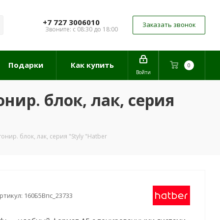
+7 727 3006010
Заказать звонок
Звоните: с 08:30 до 18:00
Подарки
Как купить
0
Войти
онир. блок, лак, серия
тонир. блок, лак, серия "Styly "Hatber
ртикул:
160Б5Впс_23733