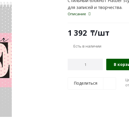
Стильный блокнот Hatber St
для записей и творчества.
Описание
1 392
₸
/шт
Есть в наличии
В корз
Ц
Поделиться
о