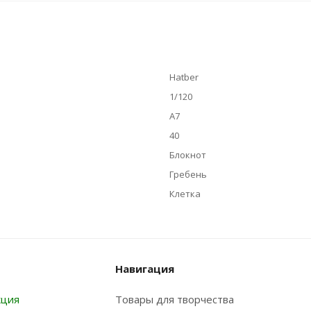
Hatber
1/120
А7
40
Блокнот
Гребень
Клетка
Навигация
кция
Товары для творчества