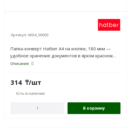
Артикул:
AKk4_00003
Папка-конверт Hatber A4 на кнопке, 180 мкм —
удобное хранение документов в ярком красном
цвете.
Описание
314
₸
/шт
Есть в наличии
В корзину