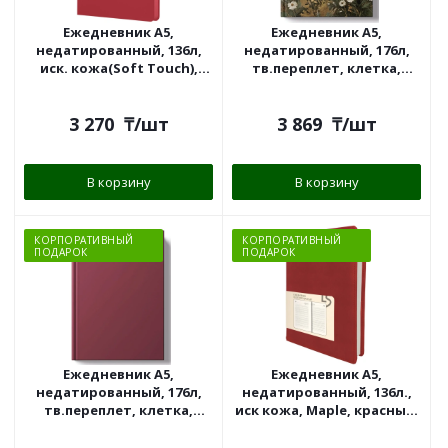
Ежедневник А5,
Ежедневник А5,
недатированный, 136л,
недатированный, 176л,
иск. кожа(Soft Touch),
тв.переплет, клетка,
ягодный, Эксмо
Majesty Эксмо
3 270
₸
/шт
3 869
₸
/шт
В корзину
В корзину
КОРПОРАТИВНЫЙ
КОРПОРАТИВНЫЙ
ПОДАРОК
ПОДАРОК
Ежедневник А5,
Ежедневник А5,
недатированный, 176л,
недатированный, 136л.,
тв.переплет, клетка,
иск кожа, Maple, красный,
Magic Эксмо
Эксмо