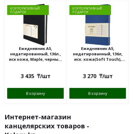
КОРПОРАТИВНЫЙ
КОРПОРАТИВНЫЙ
ПОДАРОК
ПОДАРОК
Ежедневник А5,
Ежедневник А5,
недатированный, 136л.,
недатированный, 136л,
иск кожа, Maple, черный,
иск. кожа(Soft Touch),
Эксмо
синий, Эксмо
3 435
₸
/шт
3 270
₸
/шт
В корзину
В корзину
Интернет-магазин
канцелярских товаров -