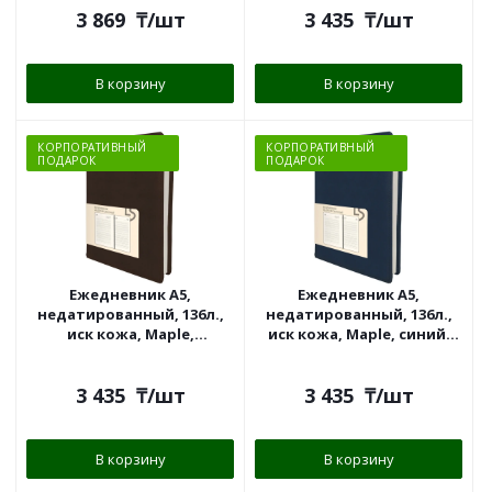
3 869
₸
/шт
3 435
₸
/шт
В корзину
В корзину
КОРПОРАТИВНЫЙ
КОРПОРАТИВНЫЙ
ПОДАРОК
ПОДАРОК
Ежедневник А5,
Ежедневник А5,
недатированный, 136л.,
недатированный, 136л.,
иск кожа, Maple,
иск кожа, Maple, синий,
коричневый, Эксмо
Эксмо
3 435
₸
/шт
3 435
₸
/шт
В корзину
В корзину