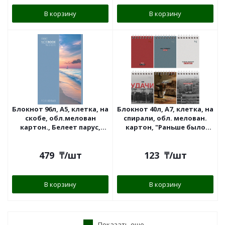
В корзину
В корзину
Блокнот 96л, А5, клетка, на
Блокнот 40л, А7, клетка, на
скобе, обл.мелован
спирали, обл. мелован.
картон., Белеет парус,
картон, "Раньше было
"Hatber"
лучше" BG
479
₸
/шт
123
₸
/шт
В корзину
В корзину
Показать еще