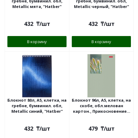
гребне, бумвинил. обл,
гребне, бумвинил. обл,
Metallic мята, "Hatber"
Metallic черный, "Hatber"
432
₸
/шт
432
₸
/шт
В корзину
В корзину
Блокнот 80л, А5, клетка, на
Блокнот 96л, А5, клетка, на
гребне, бумвинил. обл,
скобе, обл.мелован
Metallic синий, "Hatber"
картон., Прикосновение к
природе, "Hatber"
432
₸
/шт
479
₸
/шт