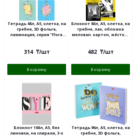
Тетрадь 48л, А5, клетка, на
Блокнот 80л, А5, клетка, на
гребне, 3D фольга,
гребне, лак, обложка
ламинация, серия "Floral
мелован. картон, жёсткая
Dreams", Hatber
подложка,"Hatber"
314
₸
/шт
482
₸
/шт
В корзину
В корзину
Блокнот 160л, А5, без
Тетрадь 96л, А5, клетка, на
линовки, на спирали, 3-х
гребне, 3D фольга,