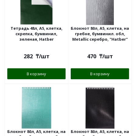
Тетрадь 48л, А5, клетка,
Блокнот 80л, А5, клетка, на
скрепка, бумвинил,
гребне, бумвинил. обл,
зеленая, Hatber
Metallic серебро, "Hatber"
282
₸
/шт
470
₸
/шт
В корзину
В корзину
Блокнот 80л, А5, клетка, на
Блокнот 80л, А5, клетка, на