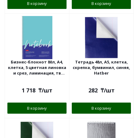
В корзину
В корзину
Бизнес-блокнот 80л, А4,
Тетрадь 48л, А5, клетка,
клетка, 5 цветная линовка
скрепка, бумвинил, синяя,
и срез, ламинация, тв
Hatber
переплёт, серый,"Hatber"
1 718
₸
/шт
282
₸
/шт
В корзину
В корзину