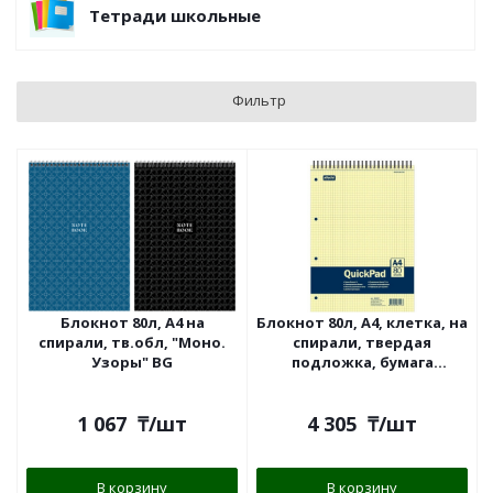
Тетради школьные
Фильтр
Блокнот 80л, А4 на
Блокнот 80л, А4, клетка, на
спирали, тв.обл, "Моно.
спирали, твердая
Узоры" BG
подложка, бумага
тонированная желтая,
"Attache Selecti"
1 067
₸
/шт
4 305
₸
/шт
В корзину
В корзину