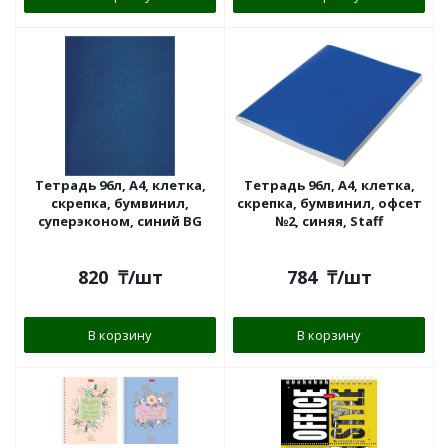
Тетрадь 96л, А4, клетка,
Тетрадь 96л, А4, клетка,
скрепка, бумвинил,
скрепка, бумвинил, офсет
суперэконом, синий BG
№2, синяя, Staff
820
₸
/шт
784
₸
/шт
В корзину
В корзину