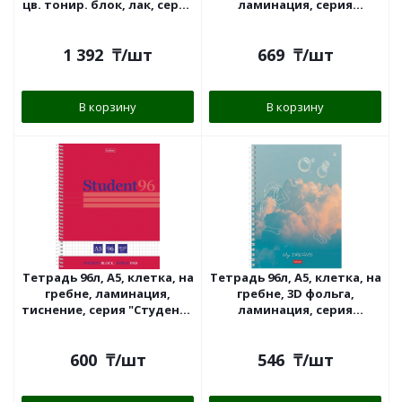
цв. тонир. блок, лак, серия
ламинация, серия
"Styly "Hatber
"Золотые мысли" Hatber,
1 392
₸
/шт
669
₸
/шт
В корзину
В корзину
Тетрадь 96л, А5, клетка, на
Тетрадь 96л, А5, клетка, на
гребне, ламинация,
гребне, 3D фольга,
тиснение, серия "Студенту
ламинация, серия
- Viva Magenta" Hatber,
"Dreams" Hatber,
600
₸
/шт
546
₸
/шт