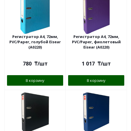
Регистратор A4, 72мм,
Регистратор A4, 72мм,
PVC/Paper, голубой Eisear
PVC/Paper, фиолетовый
(A0220)
Eisear (A0220)
780
₸
/шт
1 017
₸
/шт
В корзину
В корзину