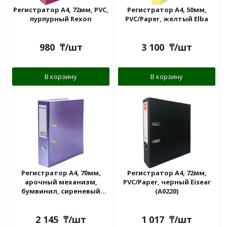
Регистратор A4, 72мм, PVC,
Регистратор A4, 50мм,
пурпурный Rexon
PVC/Paper, желтый Elba
980
₸
/шт
3 100
₸
/шт
В корзину
В корзину
Регистратор А4, 70мм,
Регистратор A4, 72мм,
арочный механизм,
PVC/Paper, черный Eisear
бумвинил, сиреневый
(A0220)
"Hatber"
2 145
₸
/шт
1 017
₸
/шт