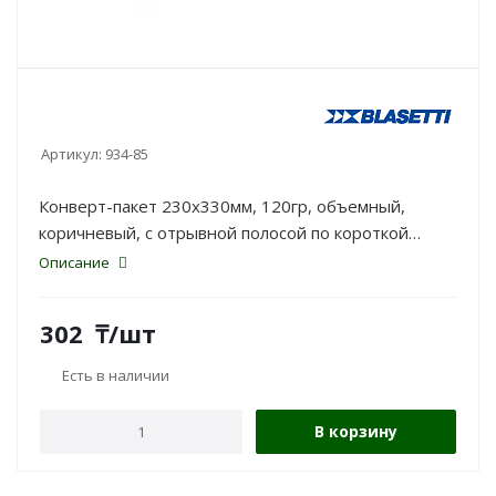
Артикул:
934-85
Конверт-пакет 230х330мм, 120гр, объемный,
коричневый, с отрывной полосой по короткой
стороне Blasetti
Описание
302
₸
/шт
Есть в наличии
В корзину