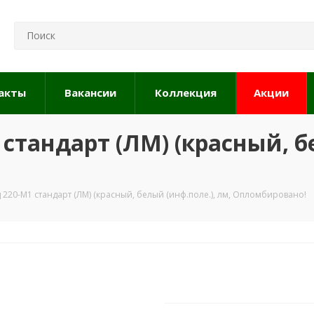
акты
Вакансии
Коллекция
Акции
стандарт (ЛМ) (красный, бе
220-М1 стандарт (ЛМ) (красный, белый (инф.поле.), лм, Опломбировано!