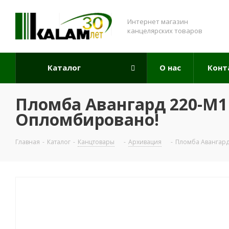
Интернет магазин
канцелярских товаров
Каталог
О нас
Конт
Пломба Авангард 220-М1 
Опломбировано!
Главная
-
Каталог
-
Канцтовары
-
Архивация
-
Пломба Авангард 