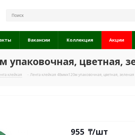
акты
Вакансии
Коллекция
Акции
м упаковочная, цветная, з
ента клейкая
-
Лента клейкая 48ммх120м упаковочная, цветная, зеленая
955
₸
/шт