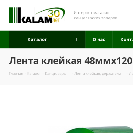
Интернет магазин
канцелярских товаров
Каталог
О нас
Конт
Лента клейкая 48ммх120
Главная
-
Каталог
-
Канцтовары
-
Лента клейкая, держатели
-
Л