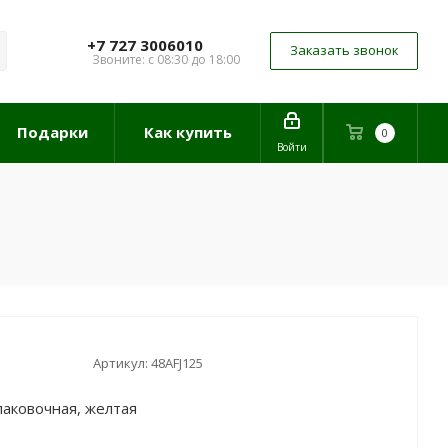
+7 727 3006010
Заказать звонок
Звоните: с 08:30 до 18:00
Подарки
Как купить
0
Войти
Артикул:
48AFJ125
паковочная, желтая