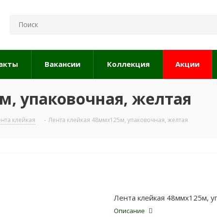
акты
Вакансии
Коллекция
Акции
м, упаковочная, желтая
ента клейкая
-
Лента клейкая 48ммx125м, упаковочная, желтая
Лента клейкая 48ммx125м, у
Описание