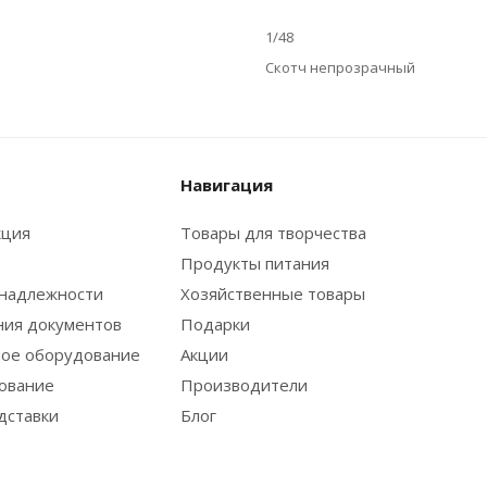
1/48
Скотч непрозрачный
Навигация
кция
Товары для творчества
Продукты питания
надлежности
Хозяйственные товары
ния документов
Подарки
ое оборудование
Акции
ование
Производители
дставки
Блог