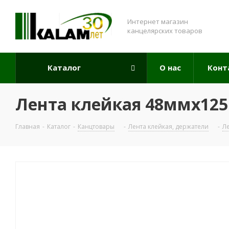
Интернет магазин
канцелярских товаров
Каталог
О нас
Конт
Лента клейкая 48ммx125
Главная
-
Каталог
-
Канцтовары
-
Лента клейкая, держатели
-
Л