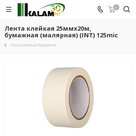
0
Лента клейкая 25ммx20м,
бумажная (малярная) (INT) 125mic
Лента клейкая бумажная