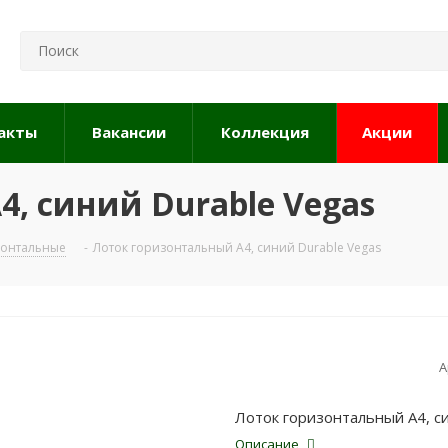
акты
Вакансии
Коллекция
Акции
, синий Durable Vegas
зонтальные
-
Лоток горизонтальный А4, синий Durable Vegas
А
Лоток горизонтальный А4, си
Описание