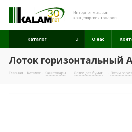
Интернет магазин
канцелярских товаров
Каталог
О нас
Конт
Лоток горизонтальный А4
Главная
-
Каталог
-
Канцтовары
-
Лотки для бумаг
-
Лотки гори