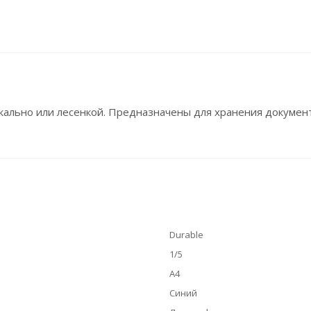
икально или лесенкой. Предназначены для хранения документ
Durable
1/5
А4
Синий