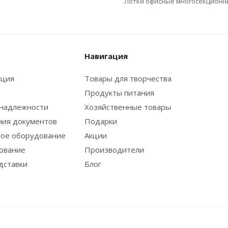
Лотки офисные многосекционн
Навигация
кция
Товары для творчества
Продукты питания
надлежности
Хозяйственные товары
ния документов
Подарки
ое оборудование
Акции
ование
Производители
дставки
Блог