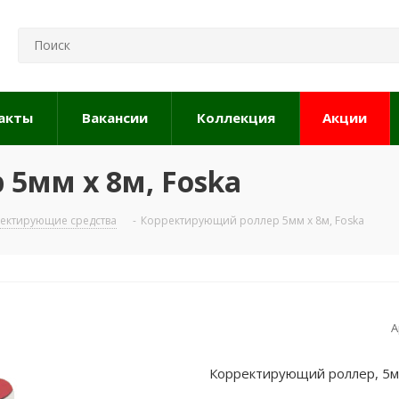
акты
Вакансии
Коллекция
Акции
5мм x 8м, Foska
ектирующие средства
-
Корректирующий роллер 5мм x 8м, Foska
А
Корректирующий роллер, 5м