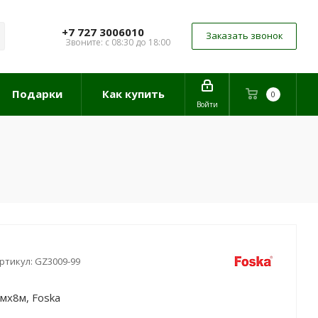
+7 727 3006010
Заказать звонок
Звоните: с 08:30 до 18:00
Подарки
Как купить
0
Войти
ртикул:
GZ3009-99
мx8м, Foska