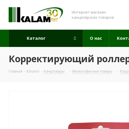
Интернет магазин
канцелярских товаров
Каталог
О нас
Конт
Корректирующий роллер 
Главная
-
Каталог
-
Канцтовары
-
Мелкоофисные товары
-
Корр