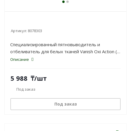
Артикул:
8078303
Специализированный пятновыводитель и
отбеливатель для белых тканей Vanish Oxi Action (2
л) удаляет пятна и сохраняет сияющую белизну
Описание
ваших вещей.
5 988
₸
/шт
Под заказ
Под заказ