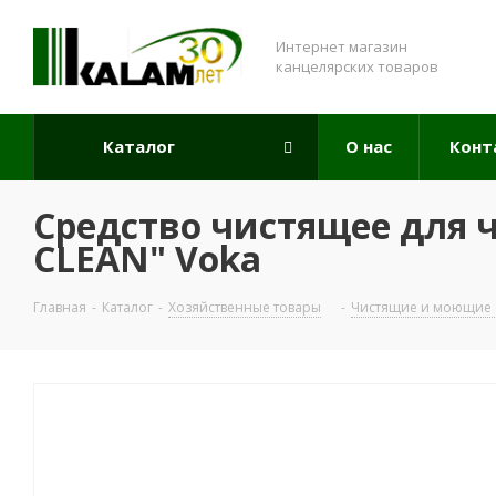
Интернет магазин
канцелярских товаров
Каталог
О нас
Конт
Средство чистящее для ч
CLEAN" Voka
Главная
-
Каталог
-
Хозяйственные товары
-
Чистящие и моющие 