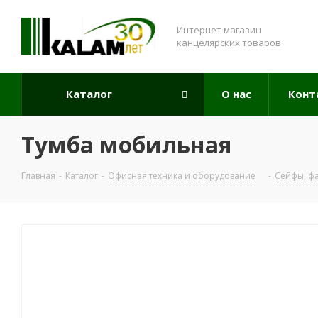
Интернет магазин
канцелярских товаров
Каталог
О нас
Конт
Тумба мобильная
Главная
-
Каталог
-
Офисная техника и оборудование
-
Сейфы, ф