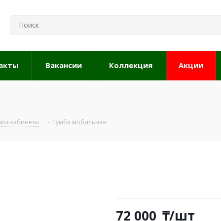
акты
Вакансии
Коллекция
Акции
айл-кабинеты
-
Тумба мобильная
72 000
₸
/шт