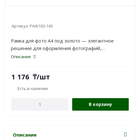
Артикул:
РА4/163-143
Рамка для фото А4 под золото — элегантное
решение для оформления фотографий,
сертификатов и документов. Классический дизайн
Описание
подходит для дома, офиса и учебных помещений.
1 176
₸
/шт
Есть в наличии
В корзину
Описание