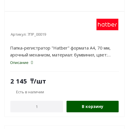
Артикул:
7ПР_00019
Папка-регистратор "Hatber" формата А4, 70 мм,
арочный механизм, материал: бумвинил, цвет:
сиреневый.
Описание
2 145
₸
/шт
Есть в наличии
В корзину