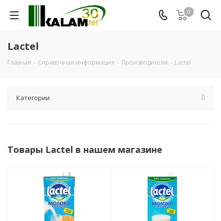
0
Lactel
Главная
-
Справочная информация
-
Производители
-
Lactel
Категории
Товары Lactel в нашем магазине