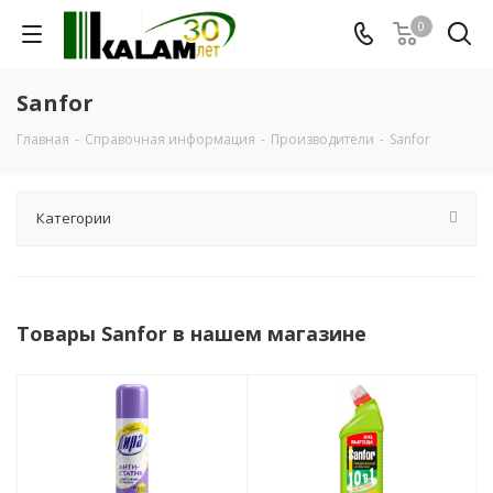
0
Sanfor
Главная
-
Справочная информация
-
Производители
-
Sanfor
Категории
Товары Sanfor в нашем магазине