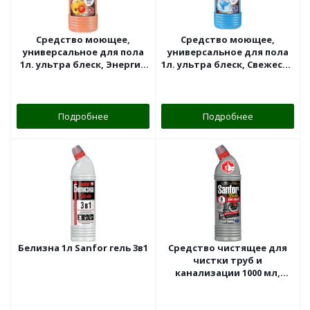
Средство моющее,
Средство моющее,
универсальное для пола
универсальное для пола
1л. ультра блеск, Энергия
1л. ультра блеск, Свежесть
востока "Sanfor"
СПА "Sanfor"
Подробнее
Подробнее
Белизна 1л Sanfor гель 3в1
Средство чистящее для
чистки труб и
канализации 1000 мл,
Sanfor, гель