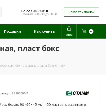
+7 727 3006010
Заказать звонок
Звоните: с 08:30 до 18:00
Подарки
Как купить
0
Войти
ная, пласт бокс
х90х4,5см, 450л, рассыпная, пласт бокс СТАММ
ртикул:
БЗ995601-7
tra, белая, 90×90×45 мм, 450 листов, рассыпная в