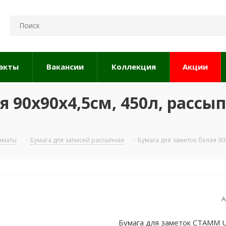
акты
Вакансии
Коллекция
Акции
 90х90х4,5см, 450л, рассып
Алматы
-
Бумага для записей рассыпная
-
Бумага для заметок белая 90
А
Бумага для заметок СТАММ Ul