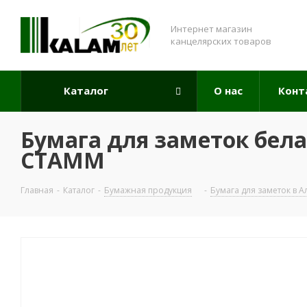
Интернет магазин
канцелярских товаров
Каталог
О нас
Конт
Бумага для заметок белая
СТАММ
Главная
-
Каталог
-
Бумажная продукция
-
Бумага для заметок в 