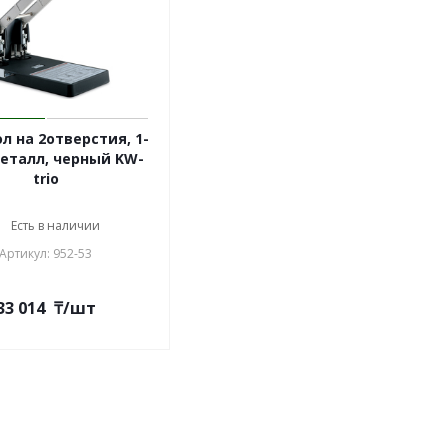
л на 2отверстия, 1-
металл, черный KW-
trio
Есть в наличии
Артикул: 952-53
33 014
₸
/шт