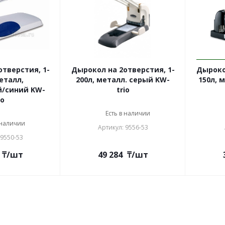
тверстия, 1-
Дырокол на 2отверстия, 1-
Дыроко
еталл,
200л, металл. серый KW-
150л, 
/синий KW-
trio
io
Есть в наличии
 наличии
Артикул: 9556-53
 9550-53
₸
/шт
49 284
₸
/шт