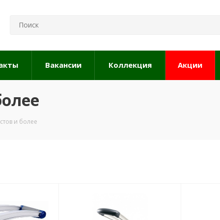
акты
Вакансии
Коллекция
Акции
более
стов и более