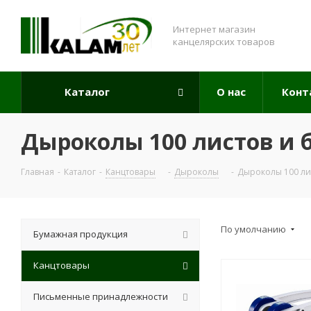
Интернет магазин
канцелярских товаров
Каталог
О нас
Конт
Дыроколы 100 листов и 
Главная
-
Каталог
-
Канцтовары
-
Дыроколы
-
Дыроколы 100 ли
По умолчанию
Бумажная продукция
Канцтовары
Письменные принадлежности