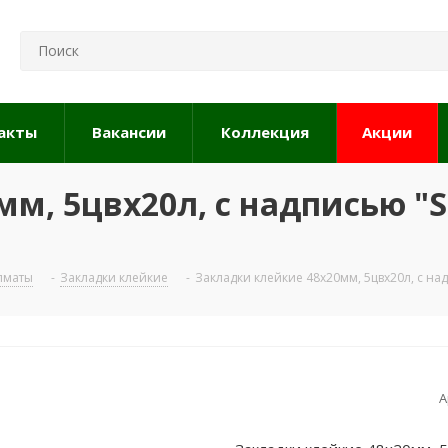
акты
Вакансии
Коллекция
Акции
м, 5цвx20л, с надписью "Si
Алматы
-
Закладки клейкие
-
Закладки клейкие 48x20мм, 5цвx20л, с над
А