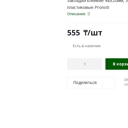
Закладки клейкие 48x20мм, 5
пластиковые Pronoti
Описание
555
₸
/шт
Есть в наличии
В корз
Ц
Поделиться
о