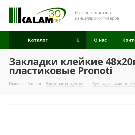
Интернет магазин
канцелярских товаров
Каталог
О нас
Конт
Закладки клейкие 48x20м
пластиковые Pronoti
Главная
-
Каталог
-
Бумажная продукция
-
Бумага для заметок в 