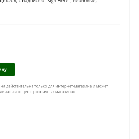
цвx20л, с надписью "Sign Here", неоновые,
ину
ена действительна только для интернет-магазина и может
тличаться от цен в розничных магазинах