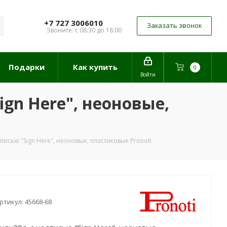
+7 727 3006010
Заказать звонок
Звоните: с 08:30 до 18:00
Подарки
Как купить
0
Войти
gn Here", неоновые,
писью "Sign Here", неоновые, пластиковые Pronoti
ртикул:
45668-68