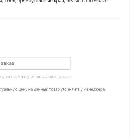
м, 100л, прямоугольные края, белые OfficeSpace
 заказ
тся с вами и уточнят условия заказа
ктуальную цену на данный товар уточняйте у менеджера.