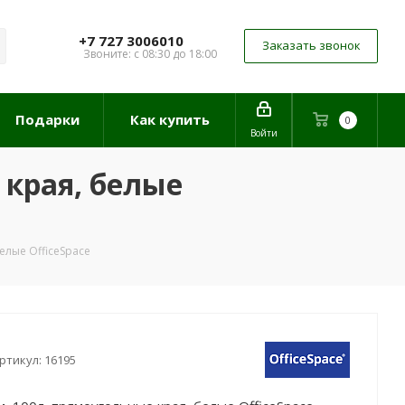
+7 727 3006010
Заказать звонок
Звоните: с 08:30 до 18:00
Подарки
Как купить
0
Войти
 края, белые
елые OfficeSpace
ртикул:
16195