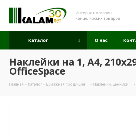
Интернет магазин
канцелярских товаров
Каталог
О нас
Конт
Наклейки на 1, А4, 210x
OfficeSpace
Главная
-
Каталог
-
Бумажная продукция
-
Наклейки, ценники
-