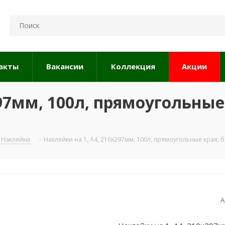
акты
Вакансии
Коллекция
Акции
297мм, 100л, прямоугольные
Наклейки
-
Наклейки на 1, А4, 210x297мм, 100л, прямоугольные края, б
А